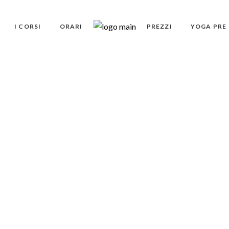
I CORSI
ORARI
PREZZI
YOGA PRE 
Tutti i corsi
Yoga per le aziende
sa Yoga Bologna
Prenota adesso la tua pratica