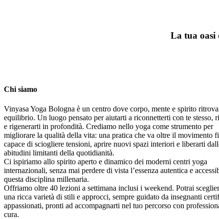
La tua oasi 
Chi siamo
Vinyasa Yoga Bologna è un centro dove corpo, mente e spirito ritrov
equilibrio. Un luogo pensato per aiutarti a riconnetterti con te stesso, ri
e rigenerarti in profondità. Crediamo nello yoga come strumento per
migliorare la qualità della vita: una pratica che va oltre il movimento fi
capace di sciogliere tensioni, aprire nuovi spazi interiori e liberarti dal
abitudini limitanti della quotidianità.
Ci ispiriamo allo spirito aperto e dinamico dei moderni centri yoga
internazionali, senza mai perdere di vista l’essenza autentica e accessib
questa disciplina millenaria.
Offriamo oltre 40 lezioni a settimana inclusi i weekend. Potrai sceglier
una ricca varietà di stili e approcci, sempre guidato da insegnanti certif
appassionati, pronti ad accompagnarti nel tuo percorso con professiona
cura.