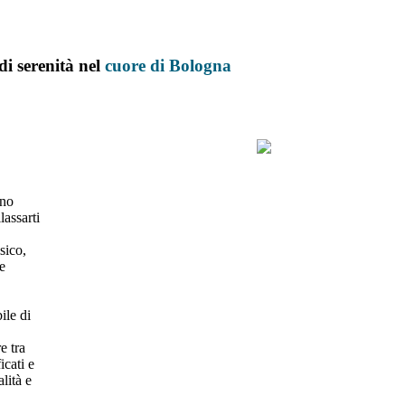
di serenità nel
cuore
di
Bologna
ano
lassarti
sico,
le
ile di
e tra
icati e
lità e