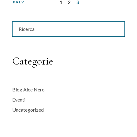
Navigazione
1
2
3
PREV
articoli
Search
for:
Categorie
Blog Alce Nero
Eventi
Uncategorized