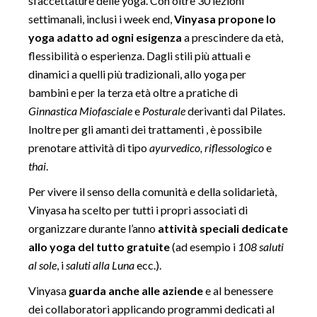
sfaccettature delle yoga. Con oltre 30 lezioni
settimanali, inclusi i week end,
Vinyasa propone lo
yoga adatto ad ogni esigenza
a prescindere da età,
flessibilità o esperienza. Dagli stili più attuali e
dinamici a quelli più tradizionali, allo yoga per
bambini e per la terza età oltre a pratiche di
Ginnastica Miofasciale
e
Posturale
derivanti dal Pilates.
Inoltre per gli amanti dei trattamenti , è possibile
prenotare attività di tipo
ayurvedico, riflessologico
e
thai
.
Per vivere il senso della comunità e della solidarietà,
Vinyasa ha scelto per tutti i propri associati di
organizzare durante l’anno
attività speciali dedicate
allo yoga del tutto gratuite
(ad esempio i
108 saluti
al sole
, i
saluti alla Luna
ecc.).
Vinyasa
guarda anche alle aziende
e al benessere
dei collaboratori applicando programmi dedicati al