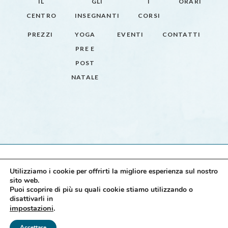
IL
GLI
I
ORARI
CENTRO
INSEGNANTI
CORSI
PREZZI
YOGA
EVENTI
CONTATTI
PRE E
POST
NATALE
Utilizziamo i cookie per offrirti la migliore esperienza sul nostro
sito web.
© 2021 Vinyasa Yoga Bologna SSD A.R.L. - P.IVA e
Puoi scoprire di più su quali cookie stiamo utilizzando o
disattivarli in
Codice Fiscale: 04125881203 |
Privacy policy
impostazioni
.
Accettare